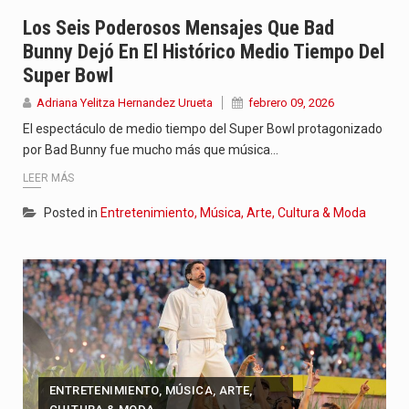
Jhon Arias continúa consolidándose como una de las grandes figuras…
Los Seis Poderosos Mensajes Que Bad
Bunny Dejó En El Histórico Medio Tiempo Del
La cantautora venezolana Joaquina vuelve a sorprender a sus seguidores…
Super Bowl
La investigación por la muerte de Kevin Arley Acosta Pico,…
Adriana Yelitza Hernandez Urueta
febrero 09, 2026
El espectáculo de medio tiempo del Super Bowl protagonizado
por Bad Bunny fue mucho más que música…
LEER MÁS
Posted in
Entretenimiento, Música, Arte, Cultura & Moda
ENTRETENIMIENTO, MÚSICA, ARTE,