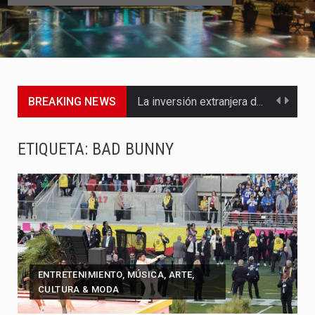
BREAKING NEWS
La inversión extranjera directa en Colombia comenzó a dar señales…
La empresa Monómeros fue una de las protagonistas durante la…
ETIQUETA:
BAD BUNNY
Barranquilla ya está lista para convertirse, el próximo 16 de…
A pocas horas del cambio de gobierno, el equipo de…
La Alcaldía de Barranquilla puso en marcha un amplio plan…
Si eres un trader que prefiere lidiar con condiciones de…
ENTRETENIMIENTO, MÚSICA, ARTE,
CULTURA & MODA
Saber cómo borrar el historial de operaciones en MT4 es…