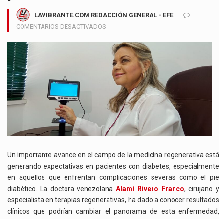
LAVIBRANTE.COM REDACCIÓN GENERAL - EFE
EN
COMENTARIOS DESACTIVADOS
AVANCE
MÉDICO
CON
SELLO
VENEZOLANO
ABRE
NUEVAS
POSIBILIDADES
PARA
PACIENTES
CON
PIE
Un importante avance en el campo de la medicina regenerativa está
DIABÉTICO
generando expectativas en pacientes con diabetes, especialmente
en aquellos que enfrentan complicaciones severas como el pie
diabético. La doctora venezolana
Alamí Rivero Franco
, cirujano y
especialista en terapias regenerativas, ha dado a conocer resultados
clínicos que podrían cambiar el panorama de esta enfermedad,