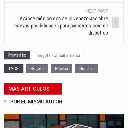
NEXT POST
Avance médico con sello venezolano abre
nuevas posibilidades para pacientes con pie
diabético
Posted in:
Bogotá - Cundinamarca
TAGS:
Bogotá
Música
Noticias
MÁS ARTICULOS
POR EL MISMO AUTOR