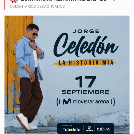
EN
COMENTARIOS DESACTIVADOS
JORGE
CELEDÓN
REGRESA
A
BOGOTÁ
CON
UN
GRAN
CONCIERTO
Y
DA
INICIO
A
UNA
NUEVA
GIRA
INTERNACIONAL