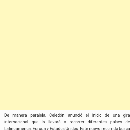
De manera paralela, Celedón anunció el inicio de una gira
internacional que lo llevará a recorrer diferentes países de
Latinoamérica, Europa y Estados Unidos. Este nuevo recorrido busca