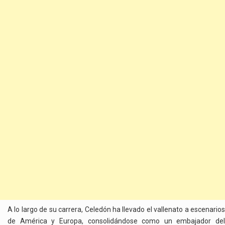
A lo largo de su carrera, Celedón ha llevado el vallenato a escenarios
de América y Europa, consolidándose como un embajador del