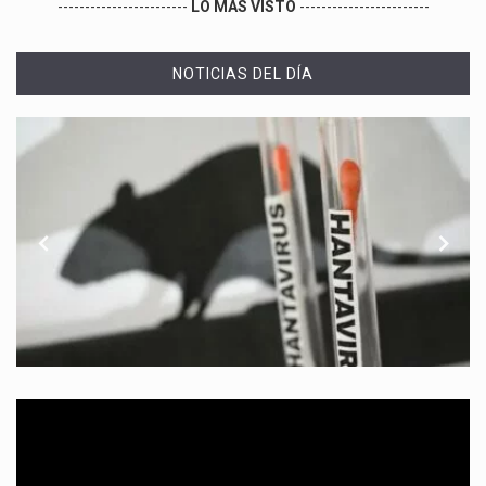
------------------------
LO MÁS VISTO
------------------------
NOTICIAS DEL DÍA