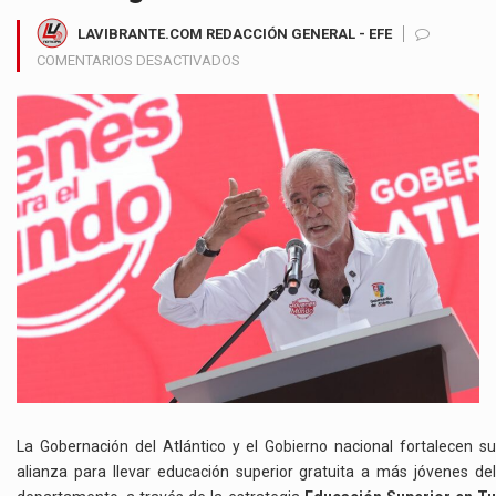
LAVIBRANTE.COM REDACCIÓN GENERAL - EFE
EN
COMENTARIOS DESACTIVADOS
ATLÁNTICO
AMPLÍA
EL
ACCESO
GRATUITO
A
LA
EDUCACIÓN
SUPERIOR
PARA
MÁS
DE
15
MIL
JÓVENES
DESDE
La Gobernación del Atlántico y el Gobierno nacional fortalecen su
SUS
alianza para llevar educación superior gratuita a más jóvenes del
COLEGIOS