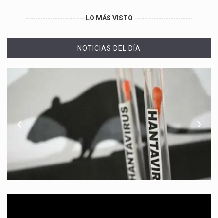
------------------------
LO MÁS VISTO
------------------------
NOTICIAS DEL DÍA