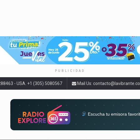
PUBLICIDAD
9288463 - USA. +1 (305) 5080567
Mail Us:
contacto@lavibrante.c
Escucha tu emisora favori
radios del mundo en un solo 
acompa