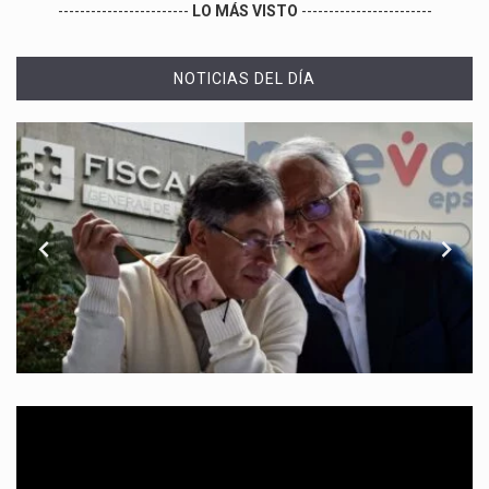
------------------------
LO MÁS VISTO
------------------------
NOTICIAS DEL DÍA