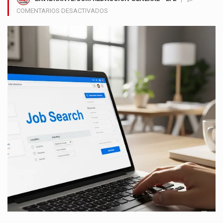
EN
COMENTARIOS DESACTIVADOS
ASÍ
FUNCIONAN
LAS
PLATAFORMAS
DIGITALES
QUE
LIDERAN
LA
BÚSQUEDA
DE
EMPLEO
EN
COLOMBIA