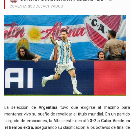
EN
COMENTARIOS DESACTIVADOS
ARGENTINA
SOBREVIVE
AL
DESAFÍO
DE
CABO
VERDE
Y
AVANZA
A
OCTAVOS
DEL
MUNDIAL
2026
La selección de
Argentina
tuvo que exigirse al máximo par
mantener vivo su sueño de revalidar el título mundial. En un partido
cargado de emociones, la Albiceleste derrotó
3-2 a Cabo Verde e
el tiempo extra
, asegurando su clasificación a los octavos de final d