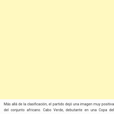
Más allá de la clasificación, el partido dejó una imagen muy positiva
del conjunto africano. Cabo Verde, debutante en una Copa del