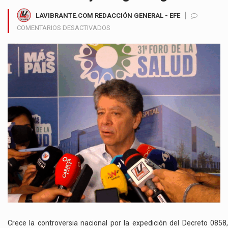
LAVIBRANTE.COM REDACCIÓN GENERAL - EFE
EN
COMENTARIOS DESACTIVADOS
ANDI
Y
GREMIOS
EMPRESARIALES
RECHAZAN
DECRETO
DEL
GOBIERNO
SOBRE
SALUD
Y
ADVIERTEN
CAOS
INSTITUCIONAL
Y
RIESGOS
LEGALES
Crece la controversia nacional por la expedición del Decreto 0858,