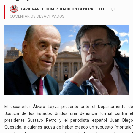
LAVIBRANTE.COM REDACCIÓN GENERAL - EFE
EN
COMENTARIOS DESACTIVADOS
ÁLVARO
LEYVA
DENUNCIA
EN
ESTADOS
UNIDOS
AL
PRESIDENTE
PETRO
Y
A
UN
PERIODISTA
POR
El excanciller Álvaro Leyva presentó ante el Departamento de
PRESUNTO
Justicia de los Estados Unidos una denuncia formal contra el
“MONTAJE”
presidente Gustavo Petro y el periodista español Juan Diego
DE
Quesada, a quienes acusa de haber creado un supuesto “montaje”
GOLPE