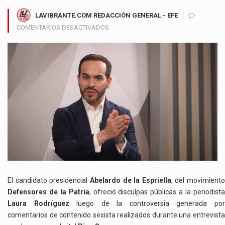
LAVIBRANTE.COM REDACCIÓN GENERAL - EFE
EN
COMENTARIOS DESACTIVADOS
ABELARDO
DE
LA
ESPRIELLA
OFRECE
DISCULPAS
A
PERIODISTA
TRAS
POLÉMICA
POR
COMENTARIOS
SEXISTAS
EN
El candidato presidencial
Abelardo de la Espriella
, del movimiento
ENTREVISTA
Defensores de la Patria
, ofreció disculpas públicas a la periodist
Laura Rodríguez
luego de la controversia generada po
comentarios de contenido sexista realizados durante una entrevista