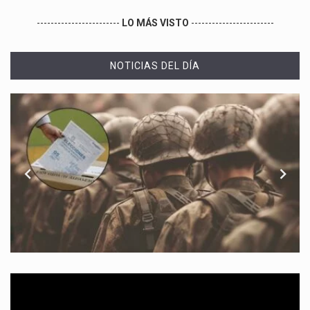
------------------------
LO MÁS VISTO
------------------------
NOTICIAS DEL DÍA