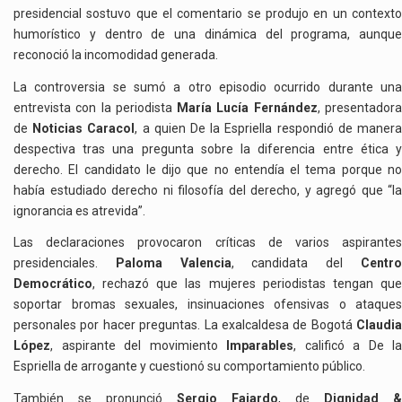
presidencial sostuvo que el comentario se produjo en un contexto
humorístico y dentro de una dinámica del programa, aunque
reconoció la incomodidad generada.
La controversia se sumó a otro episodio ocurrido durante una
entrevista con la periodista
María Lucía Fernández
, presentador
de
Noticias Caracol
, a quien De la Espriella respondió de maner
despectiva tras una pregunta sobre la diferencia entre ética y
derecho. El candidato le dijo que no entendía el tema porque no
había estudiado derecho ni filosofía del derecho, y agregó que “la
ignorancia es atrevida”.
Las declaraciones provocaron críticas de varios aspirantes
presidenciales.
Paloma Valencia
, candidata del
Centr
Democrático
, rechazó que las mujeres periodistas tengan que
soportar bromas sexuales, insinuaciones ofensivas o ataques
personales por hacer preguntas. La exalcaldesa de Bogotá
Claudia
López
, aspirante del movimiento
Imparables
, calificó a De la
Espriella de arrogante y cuestionó su comportamiento público.
También se pronunció
Sergio Fajardo
, de
Dignidad &