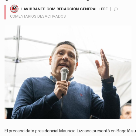
LAVIBRANTE.COM REDACCIÓN GENERAL - EFE
EN
COMENTARIOS DESACTIVADOS
MAURICIO
LIZCANO
PROPONE
UN
SISTEMA
DE
SALUD
ORDENADO
CON
RUTAS
CLÍNICAS
Y
TECNOLOGÍA
PARA
GARANTIZAR
ATENCIÓN
DIGNA
El precandidato presidencial Mauricio Lizcano presentó en Bogotá su