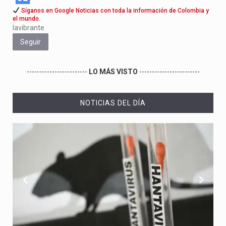
Síganos en Google Noticias con toda la información de Colombia y
el mundo.
lavibrante
Seguir
------------------------
LO MÁS VISTO
------------------------
NOTICIAS DEL DÍA