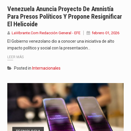
Con el inicio del gobierno de Abelardo de la Espriella,…
Venezuela Anuncia Proyecto De Amnistía
Para Presos Políticos Y Propone Resignificar
Abelardo de la Espriella comenzó su Gobierno con uno de…
El Helicoide
Las autoridades sanitarias de Francia y España mantienen bajo vigilancia…
LaVibrante.Com Redacción General - EFE
febrero 01, 2026
El Gobierno venezolano dio a conocer una iniciativa de alto
impacto político y social con la presentación…
LEER MÁS
Posted in
Internacionales