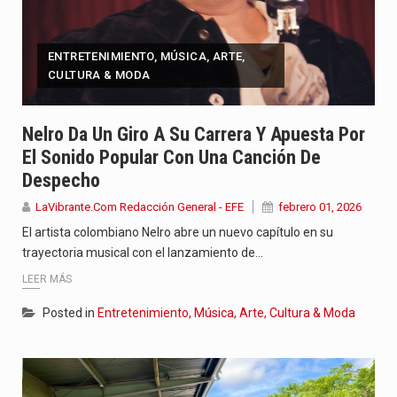
ENTRETENIMIENTO, MÚSICA, ARTE,
CULTURA & MODA
Nelro Da Un Giro A Su Carrera Y Apuesta Por
El Sonido Popular Con Una Canción De
Despecho
LaVibrante.Com Redacción General - EFE
febrero 01, 2026
El artista colombiano Nelro abre un nuevo capítulo en su
trayectoria musical con el lanzamiento de…
LEER MÁS
Posted in
Entretenimiento, Música, Arte, Cultura & Moda