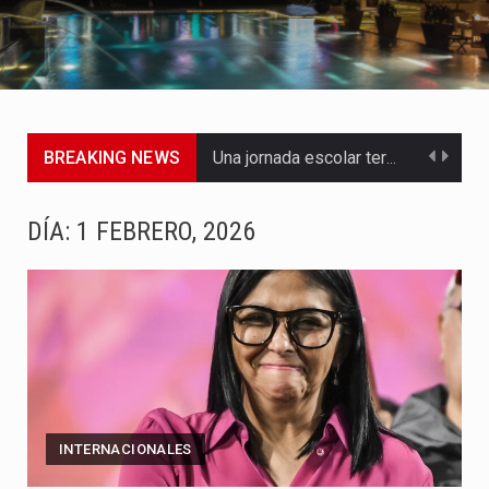
BREAKING NEWS
Una jornada escolar terminó en tragedia este viernes 7 de…
Luis Díaz cerró con buenas sensaciones su presentación en la…
DÍA:
1 FEBRERO, 2026
El presidente Abelardo de la Espriella dejó claro que la…
Abelardo de la Espriella asumió este viernes 7 de agosto…
La llegada de Álvaro Uribe Vélez a la ceremonia de…
Con una salva de 21 cañonazos se cumplieron los honores…
INTERNACIONALES
El presidente electo Abelardo de la Espriella aseguró que durante…