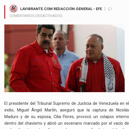
LAVIBRANTE.COM REDACCIÓN GENERAL - EFE
EN
COMENTARIOS DESACTIVADOS
MAGISTRADO
DEL
TSJ
EN
EL
EXILIO
AFIRMA
QUE
EL
CHAVISMO
QUEDÓ
FRACTURADO
TRAS
LA
El presidente del Tribunal Supremo de Justicia de Venezuela en el
CAPTURA
exilio, Miguel Ángel Martín, aseguró que la captura de Nicolás
DE
Maduro y de su esposa, Cilia Flores, provocó un colapso interno
MADURO
dentro del chavismo y abrió un escenario marcado por el vacío de