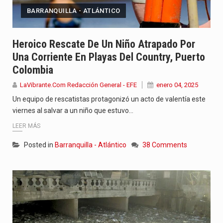
BARRANQUILLA - ATLÁNTICO
Heroico Rescate De Un Niño Atrapado Por
Una Corriente En Playas Del Country, Puerto
Colombia
LaVibrante.Com Redacción General - EFE
enero 04, 2025
Un equipo de rescatistas protagonizó un acto de valentía este
viernes al salvar a un niño que estuvo…
LEER MÁS
Posted in
Barranquilla - Atlántico
38 Comments