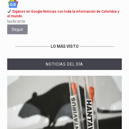
Síganos en Google Noticias con toda la información de Colombia y
el mundo.
lavibrante
Seguir
------------------------
LO MÁS VISTO
------------------------
NOTICIAS DEL DÍA