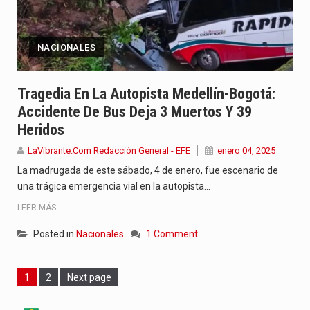
NACIONALES
Tragedia En La Autopista Medellín-Bogotá:
Accidente De Bus Deja 3 Muertos Y 39
Heridos
LaVibrante.Com Redacción General - EFE
enero 04, 2025
La madrugada de este sábado, 4 de enero, fue escenario de
una trágica emergencia vial en la autopista…
LEER MÁS
Posted in
Nacionales
1 Comment
Page
Page
1
2
Next page