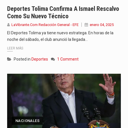
Con el inicio del gobierno de Abelardo de la Espriella,…
Deportes Tolima Confirma A Ismael Rescalvo
Como Su Nuevo Técnico
Abelardo de la Espriella comenzó su Gobierno con uno de…
LaVibrante.Com Redacción General - EFE
enero 04, 2025
Las autoridades sanitarias de Francia y España mantienen bajo vigilancia…
El Deportes Tolima ya tiene nuevo estratega. En horas de la
noche del sábado, el club anunció la llegada…
LEER MÁS
Posted in
Deportes
1 Comment
NACIONALES