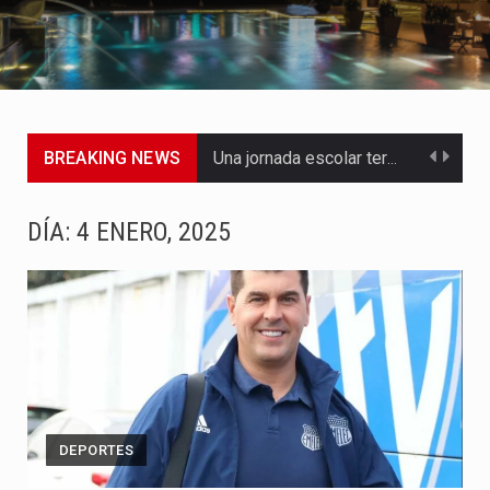
BREAKING NEWS
Una jornada escolar terminó en tragedia este viernes 7 de…
Luis Díaz cerró con buenas sensaciones su presentación en la…
DÍA:
4 ENERO, 2025
El presidente Abelardo de la Espriella dejó claro que la…
Abelardo de la Espriella asumió este viernes 7 de agosto…
La llegada de Álvaro Uribe Vélez a la ceremonia de…
Con una salva de 21 cañonazos se cumplieron los honores…
DEPORTES
El presidente electo Abelardo de la Espriella aseguró que durante…