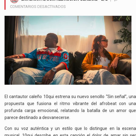
EN
COMENTARIOS DESACTIVADOS
10QUI
CONMUEVE
CON
“SIN
SEÑAL”
UNA
HISTORIA
DE
AMOR
QUE
LUCHA
POR
NO
APAGARSE
El cantautor caleño 10qui estrena su nuevo sencillo “Sin señal”, una
propuesta que fusiona el ritmo vibrante del afrobeat con una
profunda carga emocional, relatando la batalla de un amor que
parece destinado a desvanecerse.
Con su voz auténtica y un estilo que lo distingue en la escena
musical, 10qui describe en esta canción el dolor de amar sin ser