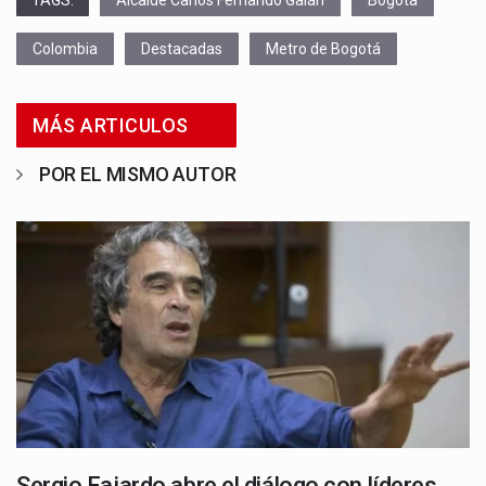
TAGS:
Alcalde Carlos Fernando Galán
Bogotá
Colombia
Destacadas
Metro de Bogotá
MÁS ARTICULOS
POR EL MISMO AUTOR
Sergio Fajardo abre el diálogo con líderes