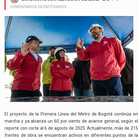
EN
COMENTARIOS DESACTIVADOS
METRO
DE
BOGOTÁ
ENTRA
EN
ETAPA
CLAVE
CON
EL
60%
DE
AVANCE
Y
TRENES
EN
CAMINO
El proyecto de la Primera Línea del Metro de Bogotá continúa en
marcha y ya alcanza un 60 por ciento de avance general, según el
reporte con corte al 6 de agosto de 2025. Actualmente, más de 215
frentes de obra se encuentran activos en diferentes puntos de la