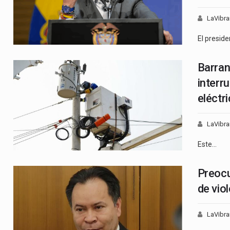
LaVibra
El presid
Barran
interr
eléctr
LaVibra
Este…
Preocu
de vio
LaVibra