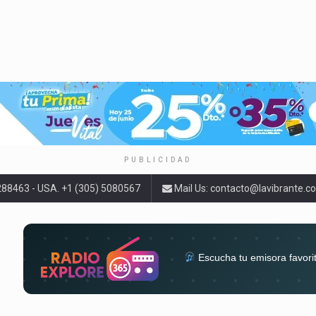
PUBLICIDAD
9288463 - USA. +1 (305) 5080567
Mail Us:
contacto@lavibrante.c
Escucha tu emisora favori
radios del mundo en un solo 
acompa