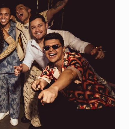
LE
RINDEN
HOMENAJE
A
SHAKIRA
EN
LOS
PREMIOS
MONITOR
EN
BARRANQUILLA