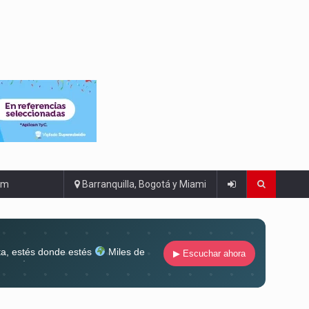
om
Barranquilla, Bogotá y Miami
ta, estés donde estés
Miles de
▶ Escuchar ahora
lugar
Conéctate al sonido que te
ña siempre