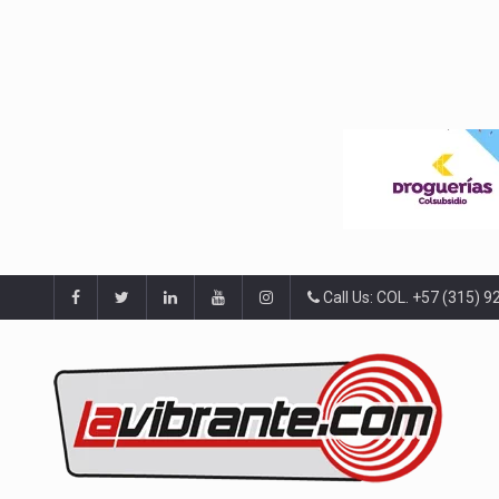
Call Us: COL. +57 (315) 