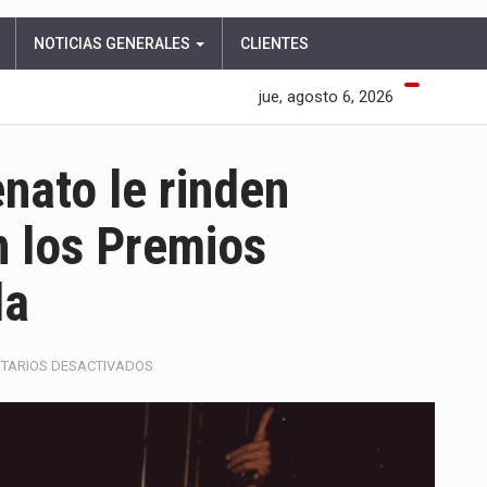
NOTICIAS GENERALES
CLIENTES
jue, agosto 6, 2026
nato le rinden
n los Premios
la
EN
TARIOS DESACTIVADOS
YOHAN
USUGA
Y
EL
VALLENATO