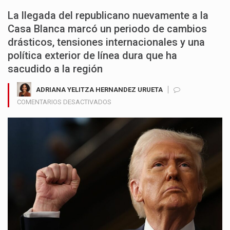
La llegada del republicano nuevamente a la
Casa Blanca marcó un periodo de cambios
drásticos, tensiones internacionales y una
política exterior de línea dura que ha
sacudido a la región
ADRIANA YELITZA HERNANDEZ URUETA
EN
COMENTARIOS DESACTIVADOS
UN
AÑO
DEL
SEGUNDO
MANDATO
DE
DONALD
TRUMP:
DECISIONES
POLÉMICAS
Y