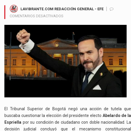
LAVIBRANTE.COM REDACCIÓN GENERAL - EFE
EN
COMENTARIOS DESACTIVADOS
TRIBUNAL
RATIFICA
VALIDEZ
DE
LA
CANDIDATURA
DE
ABELARDO
DE
LA
ESPRIELLA
Y
RECHAZA
TUTELA
POR
El Tribunal Superior de Bogotá negó una acción de tutela que
SU
buscaba cuestionar la elección del presidente electo
Abelardo de l
DOBLE
Espriella
por su condición de ciudadano con doble nacionalidad. La
NACIONALIDAD
decisión judicial concluyó que el mecanismo constitucional