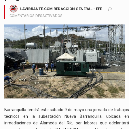
LAVIBRANTE.COM REDACCIÓN GENERAL - EFE
EN
COMENTARIOS DESACTIVADOS
TRABAJOS
ELÉCTRICOS
EN
LA
SUBESTACIÓN
NUEVA
BARRANQUILLA
GENERARÁN
SUSPENSIONES
PROGRAMADAS
ESTE
SÁBADO
Barranquilla tendrá este sábado 9 de mayo una jornada de trabajos
técnicos en la subestación Nueva Barranquilla, ubicada en
inmediaciones de Alameda del Río, por labores que adelantará