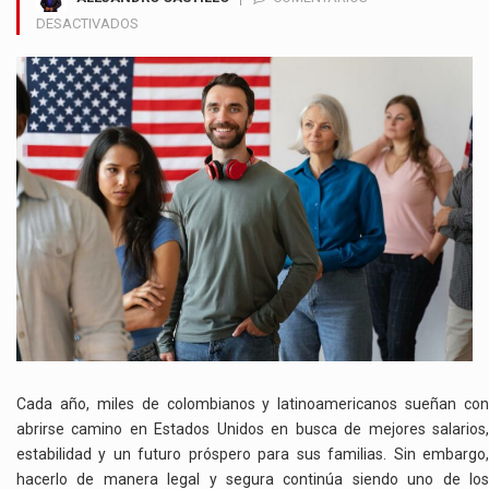
EN
DESACTIVADOS
TRABAJAR
LEGALMENTE
EN
ESTADOS
UNIDOS
SÍ
ES
POSIBLE:
CONOZCA
LAS
OPCIONES
Y
REQUISITOS
Cada año, miles de colombianos y latinoamericanos sueñan con
abrirse camino en Estados Unidos en busca de mejores salarios,
estabilidad y un futuro próspero para sus familias. Sin embargo,
hacerlo de manera legal y segura continúa siendo uno de los