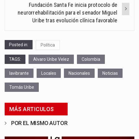
Fundación Santa Fe inicia protocolo de
neurorrehabilitación para el senador Miguel
Uribe tras evolución clínica favorable
Posted in:
Política
TAGS:
Alvaro Uribe Velez
Colombia
lavibrante
Locales
Nacionales
Noticias
Tomás Uribe
MÁS ARTICULOS
POR EL MISMO AUTOR