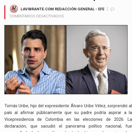
LAVIBRANTE.COM REDACCIÓN GENERAL - EFE
EN
COMENTARIOS DESACTIVADOS
TOMÁS
URIBE
PLANTEA
UNA
POSIBLE
CANDIDATURA
VICEPRESIDENCIAL
DE
SU
PADRE
PARA
2026
Y
DENUNCIA
Tomás Uribe, hijo del expresidente Álvaro Uribe Vélez, sorprendió al
INTENTO
país al afirmar públicamente que su padre podría aspirar a la
DE
Vicepresidencia de Colombia en las elecciones de 2026. La
INHABILITACIÓN
declaración, que sacudió el panorama político nacional, fue
POLÍTICA