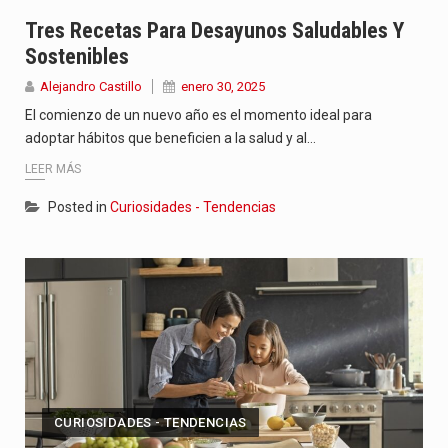
El nuevo sello discográfico fue presentado en Bogotá con un…
Tres Recetas Para Desayunos Saludables Y
Sostenibles
La Fundación para el Desarrollo Social, Ecológico y Cultural del…
Alejandro Castillo
enero 30, 2025
Bogotá está de fiesta. La capital del país conmemora este…
El comienzo de un nuevo año es el momento ideal para
adoptar hábitos que beneficien a la salud y al…
LEER MÁS
Posted in
Curiosidades - Tendencias
CURIOSIDADES - TENDENCIAS