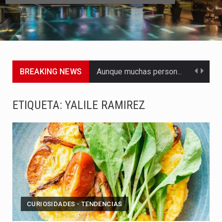
BREAKING NEWS
Aunque muchas personas prefieren guardar silencio por vergüenza, la enfermedad…
Bogotá se prepara para vivir una experiencia sin precedentes alrededor…
ETIQUETA:
YALILE RAMIREZ
En un entorno cada vez más competitivo, las pequeñas y…
El gobierno de Gustavo Petro llega a su fin dejando…
La decisión del Pacto Histórico de no asistir a la…
Las autoridades de Cali pusieron en marcha uno de los…
CURIOSIDADES - TENDENCIAS
Con el cierre del mandato de Gustavo Petro, también llega…