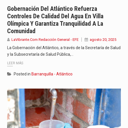
Con el inicio del gobierno de Abelardo de la Espriella,…
Gobernación Del Atlántico Refuerza
Controles De Calidad Del Agua En Villa
Abelardo de la Espriella comenzó su Gobierno con uno de…
Olímpica Y Garantiza Tranquilidad A La
Comunidad
Las autoridades sanitarias de Francia y España mantienen bajo vigilancia…
LaVibrante.Com Redacción General - EFE
agosto 20, 2025
La Gobernación del Atlántico, a través de la Secretaría de Salud
y la Subsecretaría de Salud Pública,…
LEER MÁS
Posted in
Barranquilla - Atlántico