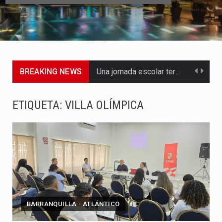
BREAKING NEWS
Una jornada escolar terminó en tragedia este viernes 7 de…
Luis Díaz cerró con buenas sensaciones su presentación en la…
ETIQUETA:
VILLA OLÍMPICA
El presidente Abelardo de la Espriella dejó claro que la…
Abelardo de la Espriella asumió este viernes 7 de agosto…
La llegada de Álvaro Uribe Vélez a la ceremonia de…
Con una salva de 21 cañonazos se cumplieron los honores…
BARRANQUILLA - ATLÁNTICO
El presidente electo Abelardo de la Espriella aseguró que durante…