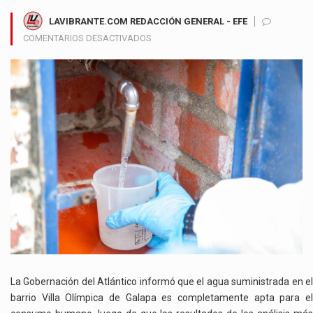
LAVIBRANTE.COM REDACCIÓN GENERAL - EFE
EN
COMENTARIOS DESACTIVADOS
GOBERNACIÓN
DEL
ATLÁNTICO
CONFIRMA
QUE
EL
AGUA
EN
VILLA
OLÍMPICA
ES
APTA
PARA
EL
CONSUMO
HUMANO
La Gobernación del Atlántico informó que el agua suministrada en el
barrio Villa Olímpica de Galapa es completamente apta para el