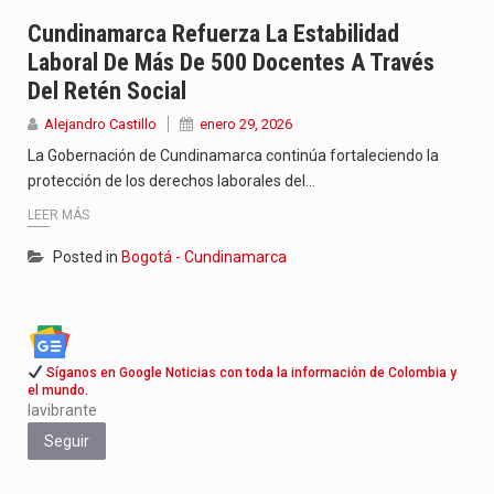
Con el inicio del gobierno de Abelardo de la Espriella,…
Cundinamarca Refuerza La Estabilidad
Laboral De Más De 500 Docentes A Través
Abelardo de la Espriella comenzó su Gobierno con uno de…
Del Retén Social
Las autoridades sanitarias de Francia y España mantienen bajo vigilancia…
Alejandro Castillo
enero 29, 2026
La Gobernación de Cundinamarca continúa fortaleciendo la
protección de los derechos laborales del…
LEER MÁS
Posted in
Bogotá - Cundinamarca
Síganos en Google Noticias con toda la información de Colombia y
el mundo.
lavibrante
Seguir