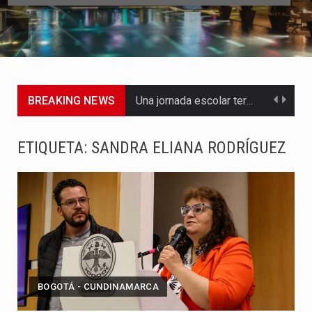
BREAKING NEWS
Una jornada escolar terminó en tragedia este viernes 7 de…
Luis Díaz cerró con buenas sensaciones su presentación en la…
ETIQUETA:
SANDRA ELIANA RODRÍGUEZ
El presidente Abelardo de la Espriella dejó claro que la…
Abelardo de la Espriella asumió este viernes 7 de agosto…
La llegada de Álvaro Uribe Vélez a la ceremonia de…
Con una salva de 21 cañonazos se cumplieron los honores…
BOGOTÁ - CUNDINAMARCA
El presidente electo Abelardo de la Espriella aseguró que durante…