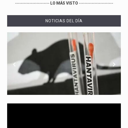
------------------------
LO MÁS VISTO
------------------------
NOTICIAS DEL DÍA