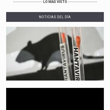
------------------------
LO MÁS VISTO
------------------------
NOTICIAS DEL DÍA