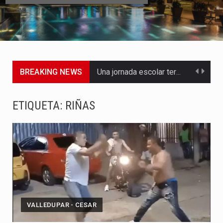
BREAKING NEWS
Una jornada escolar terminó en tragedia este viernes 7 de…
Luis Díaz cerró con buenas sensaciones su presentación en la…
ETIQUETA:
RIÑAS
El presidente Abelardo de la Espriella dejó claro que la…
Abelardo de la Espriella asumió este viernes 7 de agosto…
La llegada de Álvaro Uribe Vélez a la ceremonia de…
Con una salva de 21 cañonazos se cumplieron los honores…
VALLEDUPAR - CESAR
El presidente electo Abelardo de la Espriella aseguró que durante…