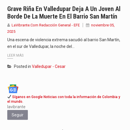
Con el inicio del gobierno de Abelardo de la Espriella,…
Grave Riña En Valledupar Deja A Un Joven Al
Borde De La Muerte En El Barrio San Martín
Abelardo de la Espriella comenzó su Gobierno con uno de…
LaVibrante.Com Redacción General - EFE
noviembre 05,
2025
Las autoridades sanitarias de Francia y España mantienen bajo vigilancia…
Una escena de violencia extrema sacudió al barrio San Martín,
en el sur de Valledupar, la noche del…
LEER MÁS
Posted in
Valledupar - Cesar
Síganos en Google Noticias con toda la información de Colombia y
el mundo.
lavibrante
Seguir