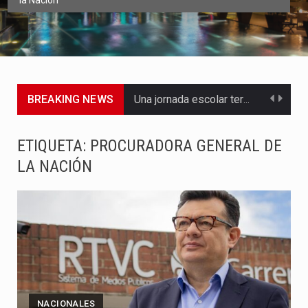
la Nación
BREAKING NEWS
Una jornada escolar terminó en tragedia este viernes 7 de…
Luis Díaz cerró con buenas sensaciones su presentación en la…
ETIQUETA:
PROCURADORA GENERAL DE
LA NACIÓN
El presidente Abelardo de la Espriella dejó claro que la…
Abelardo de la Espriella asumió este viernes 7 de agosto…
La llegada de Álvaro Uribe Vélez a la ceremonia de…
Con una salva de 21 cañonazos se cumplieron los honores…
El presidente electo Abelardo de la Espriella aseguró que durante…
NACIONALES