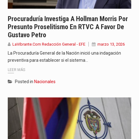
Con el inicio del gobierno de Abelardo de la Espriella,…
Procuraduría Investiga A Hollman Morris Por
Abelardo de la Espriella comenzó su Gobierno con uno de…
Presunto Proselitismo En RTVC A Favor De
Gustavo Petro
Las autoridades sanitarias de Francia y España mantienen bajo vigilancia…
LaVibrante.Com Redacción General - EFE
marzo 13, 2026
La Procuraduría General de la Nación inició una indagación
preventiva para establecer si el sistema…
LEER MÁS
Posted in
Nacionales