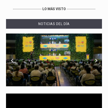
------------------------
LO MÁS VISTO
------------------------
NOTICIAS DEL DÍA