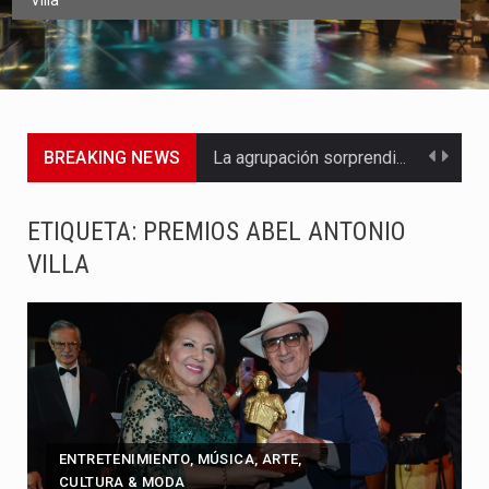
Villa
BREAKING NEWS
La agrupación sorprendió a los pasajeros de Circular Sur con…
La producción original de TAVA tendrá funciones los días 6,…
ETIQUETA:
PREMIOS ABEL ANTONIO
VILLA
Barranquilla ya tiene todo listo para recibir una nueva edición…
La Red Pro, integrada por 14 organizaciones que trabajan por…
El dúo bogotano presenta una nueva versión de su segundo…
La colaboración, inspirada en Cien años de soledad de Gabriel…
ENTRETENIMIENTO, MÚSICA, ARTE,
La comedia romántica escrita y dirigida por Dago García cuenta…
CULTURA & MODA