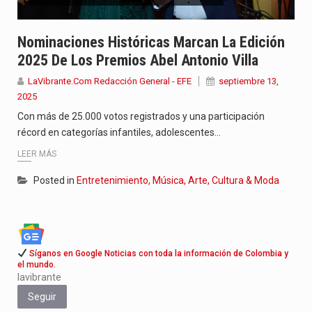
La poeta, cantante, compositora y actriz presenta una nueva edición…
Nominaciones Históricas Marcan La Edición
El nuevo sello discográfico fue presentado en Bogotá con un…
2025 De Los Premios Abel Antonio Villa
El Grupo Planeta presenta una nueva selección editorial para este…
LaVibrante.Com Redacción General - EFE
septiembre 13,
2025
Con más de 25.000 votos registrados y una participación
récord en categorías infantiles, adolescentes…
LEER MÁS
Posted in
Entretenimiento, Música, Arte, Cultura & Moda
Síganos en Google Noticias con toda la información de Colombia y
el mundo.
lavibrante
Seguir