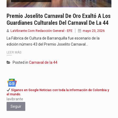
Jhon Arias continúa consolidándose como una de las grandes figuras…
Premio Joselito Carnaval De Oro Exaltó A Los
La cantautora venezolana Joaquina vuelve a sorprender a sus seguidores…
Guardianes Culturales Del Carnaval De La 44
La investigación por la muerte de Kevin Arley Acosta Pico,…
LaVibrante.Com Redacción General - EFE
mayo 23, 2026
La Fábrica de Cultura de Barranquilla fue escenario de la
edición número 43 del Premio Joselito Carnaval…
LEER MÁS
Posted in
Carnaval de la 44
Síganos en Google Noticias con toda la información de Colombia y
el mundo.
lavibrante
Seguir