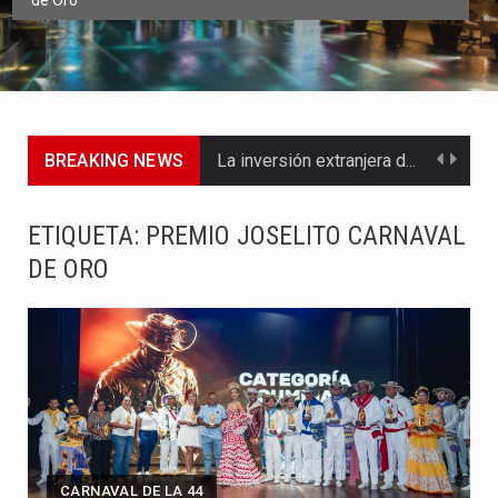
de Oro
BREAKING NEWS
La inversión extranjera directa en Colombia comenzó a dar señales…
La empresa Monómeros fue una de las protagonistas durante la…
ETIQUETA:
PREMIO JOSELITO CARNAVAL
DE ORO
Barranquilla ya está lista para convertirse, el próximo 16 de…
A pocas horas del cambio de gobierno, el equipo de…
La Alcaldía de Barranquilla puso en marcha un amplio plan…
Si eres un trader que prefiere lidiar con condiciones de…
Saber cómo borrar el historial de operaciones en MT4 es…
CARNAVAL DE LA 44