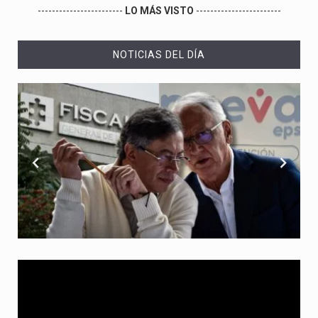
------------------------
LO MÁS VISTO
------------------------
NOTICIAS DEL DÍA