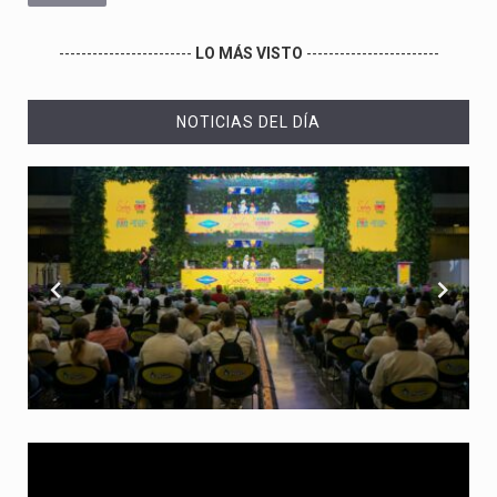
------------------------
LO MÁS VISTO
------------------------
NOTICIAS DEL DÍA