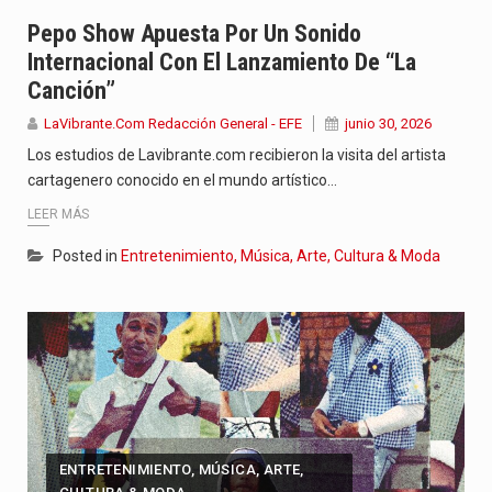
La poeta, cantante, compositora y actriz presenta una nueva edición…
Pepo Show Apuesta Por Un Sonido
Internacional Con El Lanzamiento De “La
El nuevo sello discográfico fue presentado en Bogotá con un…
Canción”
El Grupo Planeta presenta una nueva selección editorial para este…
LaVibrante.Com Redacción General - EFE
junio 30, 2026
Los estudios de Lavibrante.com recibieron la visita del artista
cartagenero conocido en el mundo artístico…
LEER MÁS
Posted in
Entretenimiento, Música, Arte, Cultura & Moda
ENTRETENIMIENTO, MÚSICA, ARTE,