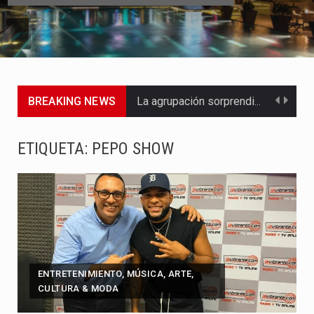
BREAKING NEWS
La agrupación sorprendió a los pasajeros de Circular Sur con…
La producción original de TAVA tendrá funciones los días 6,…
ETIQUETA:
PEPO SHOW
Barranquilla ya tiene todo listo para recibir una nueva edición…
La Red Pro, integrada por 14 organizaciones que trabajan por…
El dúo bogotano presenta una nueva versión de su segundo…
La colaboración, inspirada en Cien años de soledad de Gabriel…
ENTRETENIMIENTO, MÚSICA, ARTE,
CULTURA & MODA
La comedia romántica escrita y dirigida por Dago García cuenta…