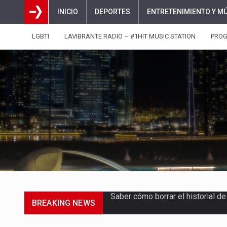
INICIO
DEPORTES
ENTRETENIMIENTO Y M
LGBTI
LAVIBRANTE RADIO – #1HIT MUSIC STATION
PRO
BREAKING NEWS
Jhon Arias continúa consolidánd
El Gobierno del presidente Abel