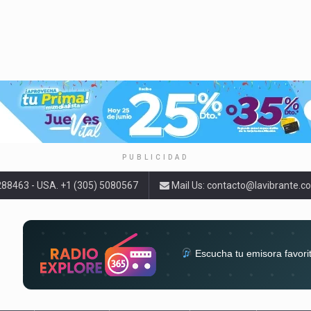
PUBLICIDAD
9288463 - USA. +1 (305) 5080567
Mail Us:
contacto@lavibrante.c
Escucha tu emisora favori
radios del mundo en un solo 
acompa