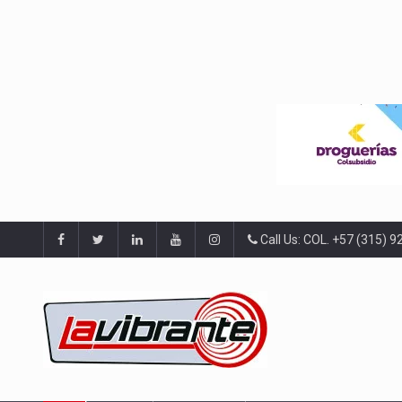
Call Us: COL. +57 (315) 