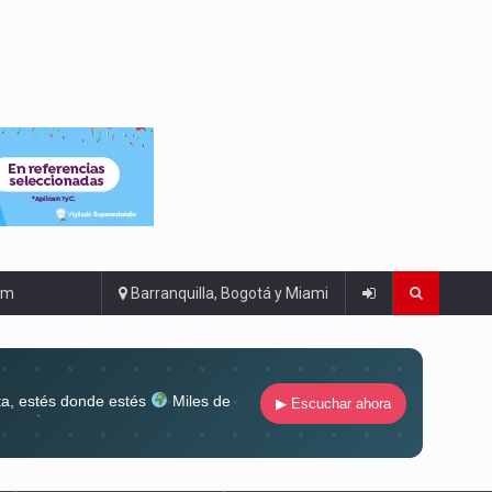
om
Barranquilla, Bogotá y Miami
ta, estés donde estés
Miles de
▶ Escuchar ahora
lugar
Conéctate al sonido que te
ña siempre