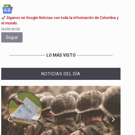
Síganos en Google Noticias con toda la información de Colombia y
el mundo.
lavibrante
Seguir
------------------------
LO MÁS VISTO
------------------------
NOTICIAS DEL DÍA