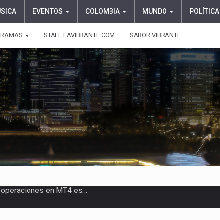
ÚSICA
EVENTOS
COLOMBIA
MUNDO
POLÍTICA
GRAMAS
STAFF LAVIBRANTE.COM
SABOR VIBRANTE
ose como una de las grandes figuras…
ardo de la Espriella comenzó a…