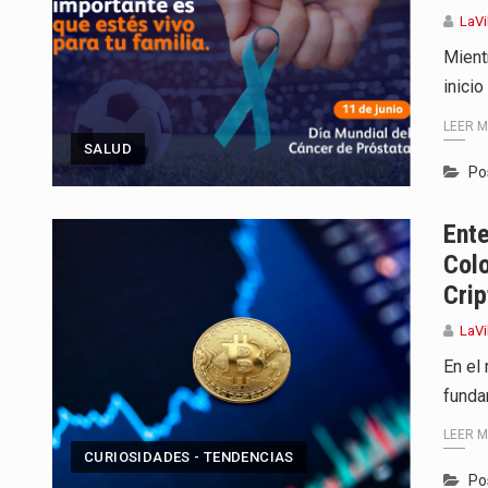
LaVi
Mient
inicio
LEER 
SALUD
Po
Ente
Colo
Cri
LaVi
En el
funda
LEER 
CURIOSIDADES - TENDENCIAS
Po