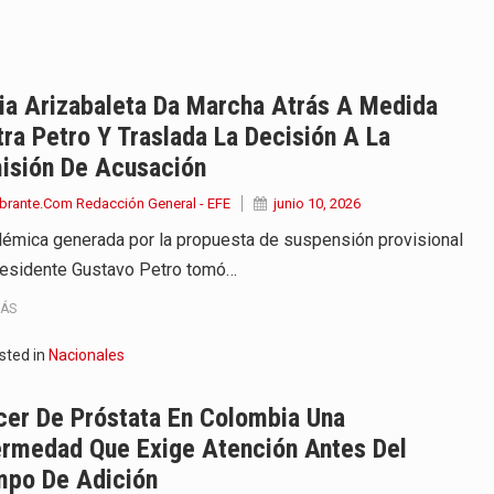
 el corazón de la fiesta…
y policías deben votar…
ia Arizabaleta Da Marcha Atrás A Medida
ra Petro Y Traslada La Decisión A La
 ya se siente…
isión De Acusación
ocial, Ecológico y Cultural del…
brante.Com Redacción General - EFE
junio 10, 2026
lémica generada por la propuesta de suspensión provisional
l del país conmemora este…
residente Gustavo Petro tomó…
n guardar silencio por vergüenza, la enfermedad…
MÁS
diar con condiciones de…
sted in
Nacionales
de operaciones en MT4 es…
cer De Próstata En Colombia Una
ermedad Que Exige Atención Antes Del
mpo De Adición