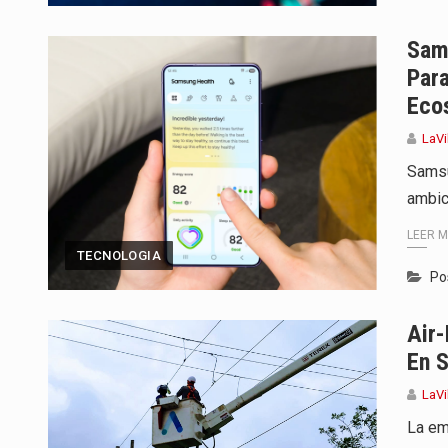
Sams
Para
Eco
LaVi
Samsu
ambic
LEER 
TECNOLOGIA
Po
Air-
En 
LaVi
La em