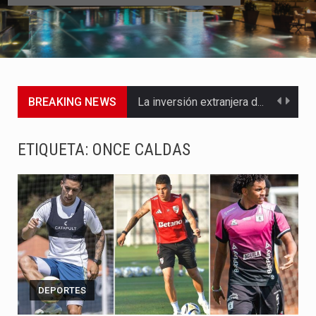
BREAKING NEWS
La inversión extranjera directa en Colombia comenzó a dar señales…
La empresa Monómeros fue una de las protagonistas durante la…
ETIQUETA:
ONCE CALDAS
Barranquilla ya está lista para convertirse, el próximo 16 de…
A pocas horas del cambio de gobierno, el equipo de…
La Alcaldía de Barranquilla puso en marcha un amplio plan…
Si eres un trader que prefiere lidiar con condiciones de…
DEPORTES
Saber cómo borrar el historial de operaciones en MT4 es…