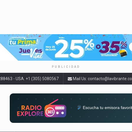
PUBLICIDAD
9288463 - USA. +1 (305) 5080567
Mail Us:
contacto@lavibrante.c
Escucha tu emisora favori
radios del mundo en un solo 
acompa