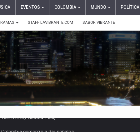
ÚSICA
EVENTOS
COLOMBIA
MUNDO
POLÍTICA
GRAMAS
STAFF LAVIBRANTE.COM
SABOR VIBRANTE
 en Colombia comenzó a dar señales…
e las protagonistas durante la…