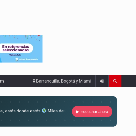
om
Barranquilla, Bogotá y Miami
ta, estés donde estés
Miles de
▶ Escuchar ahora
lugar
Conéctate al sonido que te
ña siempre