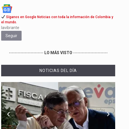
Síganos en Google Noticias con toda la información de Colombia y
el mundo.
lavibrante
Seguir
------------------------
LO MÁS VISTO
------------------------
NOTICIAS DEL DÍA