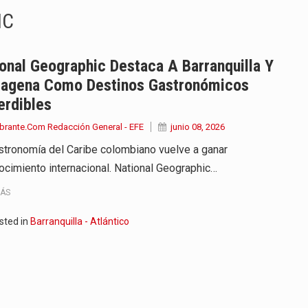
IC
onvertirse, el próximo 16 de…
ierno, el equipo de…
onal Geographic Destaca A Barranquilla Y
tagena Como Destinos Gastronómicos
 en marcha un amplio plan…
erdibles
diar con condiciones de…
brante.Com Redacción General - EFE
junio 08, 2026
stronomía del Caribe colombiano vuelve a ganar
de operaciones en MT4 es…
ocimiento internacional. National Geographic…
ose como una de las grandes figuras…
MÁS
na vuelve a sorprender a sus seguidores…
sted in
Barranquilla - Atlántico
e Kevin Arley Acosta Pico,…