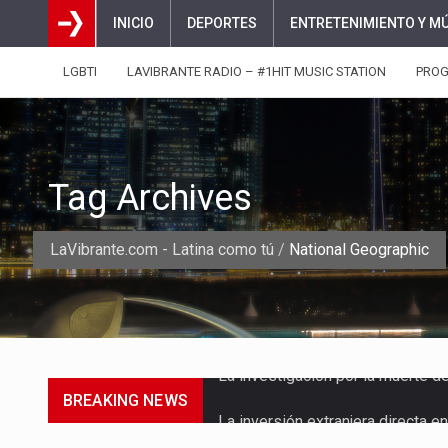
INICIO
DEPORTES
ENTRETENIMIENTO Y M
LGBTI
LAVIBRANTE RADIO – #1HIT MUSIC STATION
PRO
Tag Archives
LaVibrante.com - Latina como tú
/
National Geographic
BREAKING NEWS
La inversión extranjera directa
La empresa Monómeros fue una d