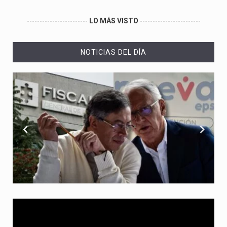
------------------------
LO MÁS VISTO
------------------------
NOTICIAS DEL DÍA