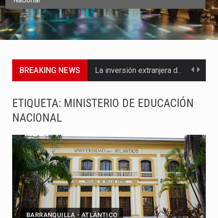
Nacional
BREAKING NEWS
La inversión extranjera directa en Colombia comenzó a dar señales…
La empresa Monómeros fue una de las protagonistas durante la…
ETIQUETA:
MINISTERIO DE EDUCACIÓN
NACIONAL
Barranquilla ya está lista para convertirse, el próximo 16 de…
A pocas horas del cambio de gobierno, el equipo de…
La Alcaldía de Barranquilla puso en marcha un amplio plan…
Si eres un trader que prefiere lidiar con condiciones de…
Saber cómo borrar el historial de operaciones en MT4 es…
BARRANQUILLA - ATLÁNTICO