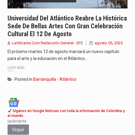
Jhon Arias continúa consolidándose como una de las grandes figuras…
Universidad Del Atlántico Reabre La Histórica
La cantautora venezolana Joaquina vuelve a sorprender a sus seguidores…
Sede De Bellas Artes Con Gran Celebración
Cultural El 12 De Agosto
La investigación por la muerte de Kevin Arley Acosta Pico,…
LaVibrante.Com Redacción General - EFE
agosto 05, 2025
El próximo martes 12 de agosto marcará un nuevo capítulo
para el arte y la educación en el Atlántico.…
LEER MÁS
Posted in
Barranquilla - Atlántico
Síganos en Google Noticias con toda la información de Colombia y
el mundo.
lavibrante
Seguir