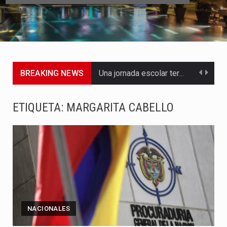
BREAKING NEWS
Una jornada escolar terminó en tragedia este viernes 7 de…
Luis Díaz cerró con buenas sensaciones su presentación en la…
ETIQUETA:
MARGARITA CABELLO
El presidente Abelardo de la Espriella dejó claro que la…
Abelardo de la Espriella asumió este viernes 7 de agosto…
La llegada de Álvaro Uribe Vélez a la ceremonia de…
Con una salva de 21 cañonazos se cumplieron los honores…
NACIONALES
El presidente electo Abelardo de la Espriella aseguró que durante…