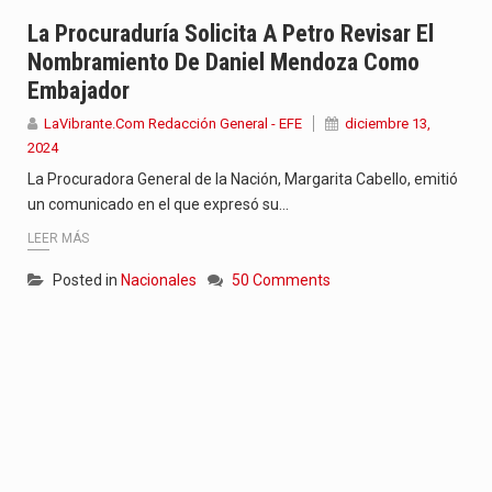
Con el inicio del gobierno de Abelardo de la Espriella,…
La Procuraduría Solicita A Petro Revisar El
Nombramiento De Daniel Mendoza Como
Abelardo de la Espriella comenzó su Gobierno con uno de…
Embajador
Las autoridades sanitarias de Francia y España mantienen bajo vigilancia…
LaVibrante.Com Redacción General - EFE
diciembre 13,
2024
La Procuradora General de la Nación, Margarita Cabello, emitió
un comunicado en el que expresó su…
LEER MÁS
Posted in
Nacionales
50 Comments