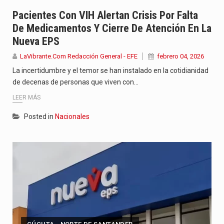
Con el inicio del gobierno de Abelardo de la Espriella,…
Pacientes Con VIH Alertan Crisis Por Falta
De Medicamentos Y Cierre De Atención En La
Abelardo de la Espriella comenzó su Gobierno con uno de…
Nueva EPS
Las autoridades sanitarias de Francia y España mantienen bajo vigilancia…
LaVibrante.Com Redacción General - EFE
febrero 04, 2026
La incertidumbre y el temor se han instalado en la cotidianidad
de decenas de personas que viven con…
LEER MÁS
Posted in
Nacionales