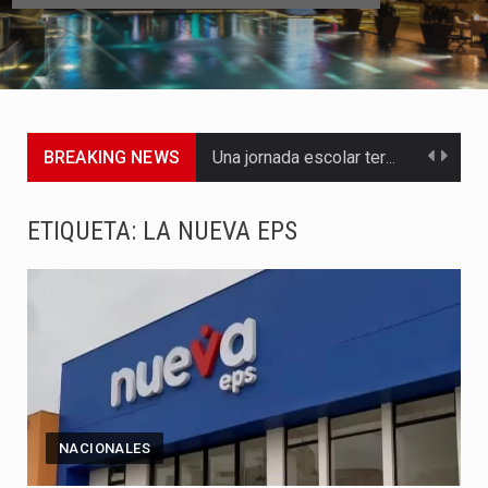
BREAKING NEWS
Una jornada escolar terminó en tragedia este viernes 7 de…
Luis Díaz cerró con buenas sensaciones su presentación en la…
ETIQUETA:
LA NUEVA EPS
El presidente Abelardo de la Espriella dejó claro que la…
Abelardo de la Espriella asumió este viernes 7 de agosto…
La llegada de Álvaro Uribe Vélez a la ceremonia de…
Con una salva de 21 cañonazos se cumplieron los honores…
NACIONALES
El presidente electo Abelardo de la Espriella aseguró que durante…