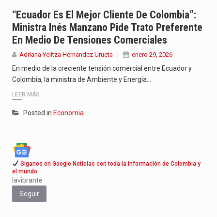
Jhon Arias continúa consolidándose como una de las grandes figuras…
“Ecuador Es El Mejor Cliente De Colombia”:
Ministra Inés Manzano Pide Trato Preferente
La cantautora venezolana Joaquina vuelve a sorprender a sus seguidores…
En Medio De Tensiones Comerciales
La investigación por la muerte de Kevin Arley Acosta Pico,…
Adriana Yelitza Hernandez Urueta
enero 29, 2026
En medio de la creciente tensión comercial entre Ecuador y
Colombia, la ministra de Ambiente y Energía…
LEER MÁS
Posted in
Economia
Síganos en Google Noticias con toda la información de Colombia y
el mundo.
lavibrante
Seguir