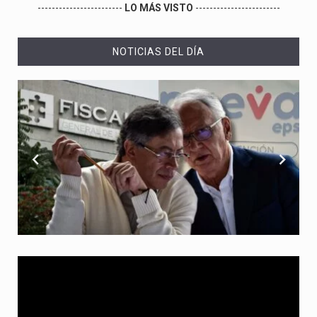
------------------------
LO MÁS VISTO
------------------------
NOTICIAS DEL DÍA