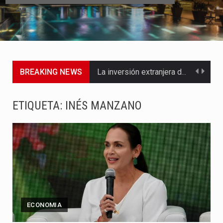
BREAKING NEWS
La inversión extranjera directa en Colombia comenzó a dar señales…
La empresa Monómeros fue una de las protagonistas durante la…
ETIQUETA:
INÉS MANZANO
Barranquilla ya está lista para convertirse, el próximo 16 de…
A pocas horas del cambio de gobierno, el equipo de…
La Alcaldía de Barranquilla puso en marcha un amplio plan…
Si eres un trader que prefiere lidiar con condiciones de…
ECONOMIA
Saber cómo borrar el historial de operaciones en MT4 es…