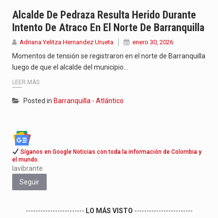
La poeta, cantante, compositora y actriz presenta una nueva edición…
Alcalde De Pedraza Resulta Herido Durante
Intento De Atraco En El Norte De Barranquilla
El nuevo sello discográfico fue presentado en Bogotá con un…
Adriana Yelitza Hernandez Urueta
enero 30, 2026
El Grupo Planeta presenta una nueva selección editorial para este…
Momentos de tensión se registraron en el norte de Barranquilla
luego de que el alcalde del municipio…
LEER MÁS
Posted in
Barranquilla - Atlántico
Síganos en Google Noticias con toda la información de Colombia y
el mundo.
lavibrante
Seguir
------------------------
LO MÁS VISTO
------------------------