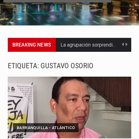
BREAKING NEWS
La agrupación sorprendió a los pasajeros de Circular Sur con…
La producción original de TAVA tendrá funciones los días 6,…
ETIQUETA:
GUSTAVO OSORIO
Barranquilla ya tiene todo listo para recibir una nueva edición…
La Red Pro, integrada por 14 organizaciones que trabajan por…
El dúo bogotano presenta una nueva versión de su segundo…
La colaboración, inspirada en Cien años de soledad de Gabriel…
BARRANQUILLA - ATLÁNTICO
La comedia romántica escrita y dirigida por Dago García cuenta…