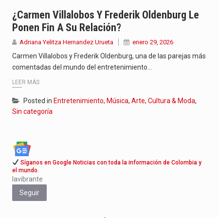
Con el inicio del gobierno de Abelardo de la Espriella,…
¿Carmen Villalobos Y Frederik Oldenburg Le
Ponen Fin A Su Relación?
Abelardo de la Espriella comenzó su Gobierno con uno de…
Adriana Yelitza Hernandez Urueta
enero 29, 2026
Las autoridades sanitarias de Francia y España mantienen bajo vigilancia…
Carmen Villalobos y Frederik Oldenburg, una de las parejas más
comentadas del mundo del entretenimiento…
LEER MÁS
Posted in
Entretenimiento, Música, Arte, Cultura & Moda
,
Sin categoría
Síganos en Google Noticias con toda la información de Colombia y
el mundo.
lavibrante
Seguir