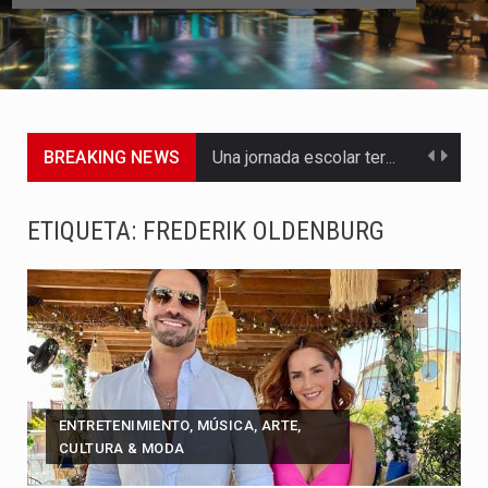
BREAKING NEWS
Una jornada escolar terminó en tragedia este viernes 7 de…
Luis Díaz cerró con buenas sensaciones su presentación en la…
ETIQUETA:
FREDERIK OLDENBURG
El presidente Abelardo de la Espriella dejó claro que la…
Abelardo de la Espriella asumió este viernes 7 de agosto…
La llegada de Álvaro Uribe Vélez a la ceremonia de…
Con una salva de 21 cañonazos se cumplieron los honores…
ENTRETENIMIENTO, MÚSICA, ARTE,
CULTURA & MODA
El presidente electo Abelardo de la Espriella aseguró que durante…