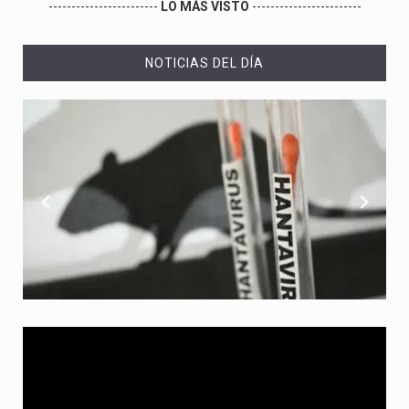
------------------------
LO MÁS VISTO
------------------------
NOTICIAS DEL DÍA