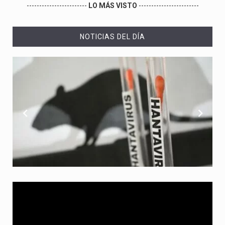
------------------------
LO MÁS VISTO
------------------------
NOTICIAS DEL DÍA