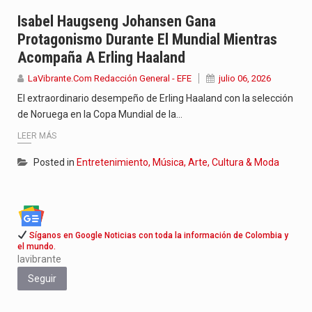
Con el inicio del gobierno de Abelardo de la Espriella,…
Isabel Haugseng Johansen Gana
Protagonismo Durante El Mundial Mientras
Abelardo de la Espriella comenzó su Gobierno con uno de…
Acompaña A Erling Haaland
Las autoridades sanitarias de Francia y España mantienen bajo vigilancia…
LaVibrante.Com Redacción General - EFE
julio 06, 2026
El extraordinario desempeño de Erling Haaland con la selección
de Noruega en la Copa Mundial de la…
LEER MÁS
Posted in
Entretenimiento, Música, Arte, Cultura & Moda
Síganos en Google Noticias con toda la información de Colombia y
el mundo.
lavibrante
Seguir