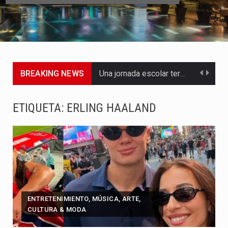
BREAKING NEWS
Una jornada escolar terminó en tragedia este viernes 7 de…
Luis Díaz cerró con buenas sensaciones su presentación en la…
ETIQUETA:
ERLING HAALAND
El presidente Abelardo de la Espriella dejó claro que la…
Abelardo de la Espriella asumió este viernes 7 de agosto…
La llegada de Álvaro Uribe Vélez a la ceremonia de…
Con una salva de 21 cañonazos se cumplieron los honores…
ENTRETENIMIENTO, MÚSICA, ARTE,
CULTURA & MODA
El presidente electo Abelardo de la Espriella aseguró que durante…