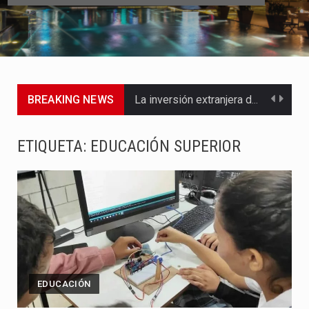
BREAKING NEWS
La inversión extranjera directa en Colombia comenzó a dar señales…
La empresa Monómeros fue una de las protagonistas durante la…
ETIQUETA:
EDUCACIÓN SUPERIOR
Barranquilla ya está lista para convertirse, el próximo 16 de…
A pocas horas del cambio de gobierno, el equipo de…
La Alcaldía de Barranquilla puso en marcha un amplio plan…
Si eres un trader que prefiere lidiar con condiciones de…
EDUCACIÓN
Saber cómo borrar el historial de operaciones en MT4 es…