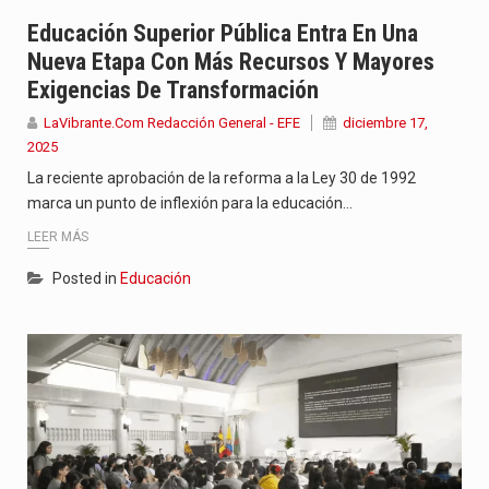
Jhon Arias continúa consolidándose como una de las grandes figuras…
Educación Superior Pública Entra En Una
Nueva Etapa Con Más Recursos Y Mayores
La cantautora venezolana Joaquina vuelve a sorprender a sus seguidores…
Exigencias De Transformación
La investigación por la muerte de Kevin Arley Acosta Pico,…
LaVibrante.Com Redacción General - EFE
diciembre 17,
2025
La reciente aprobación de la reforma a la Ley 30 de 1992
marca un punto de inflexión para la educación…
LEER MÁS
Posted in
Educación