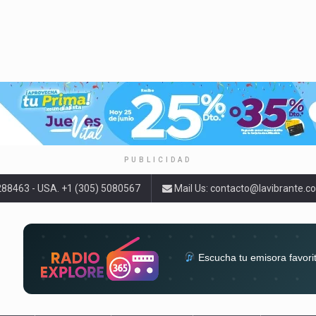
PUBLICIDAD
9288463 - USA. +1 (305) 5080567
Mail Us:
contacto@lavibrante.c
Escucha tu emisora favori
radios del mundo en un solo 
acompa