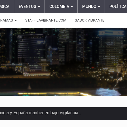
ÚSICA
EVENTOS
COLOMBIA
MUNDO
POLÍTICA
GRAMAS
STAFF LAVIBRANTE.COM
SABOR VIBRANTE
ragedia este viernes 7 de…
aciones su presentación en la…