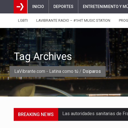
INICIO
DEPORTES
ENTRETENIMIENTO Y M
LGBTI
LAVIBRANTE RADIO – #1HIT MUSIC STATION
PRO
Tag Archives
LaVibrante.com - Latina como tú
/
Dsiparos
BREAKING NEWS
Una jornada escolar terminó en t
Luis Díaz cerró con buenas sens