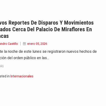
iella dejó claro que la…
 este viernes 7 de agosto…
vos Reportes De Disparos Y Movimientos
dos Cerca Del Palacio De Miraflores En
 a la ceremonia de…
acas
se cumplieron los honores…
andro Castillo
enero 05, 2026
te la noche de este lunes se registraron nuevos hechos de
 la Espriella aseguró que durante…
ación del orden público en las…
lardo de la Espriella,…
MÁS
ó su Gobierno con uno de…
sted in
Internacionales
ancia y España mantienen bajo vigilancia…