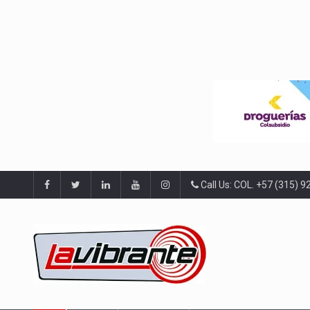
Call Us: COL. +57 (315) 