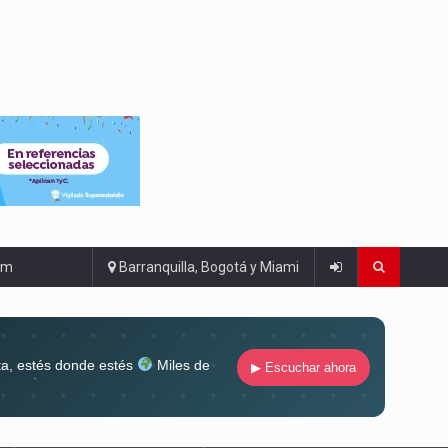
om
Barranquilla, Bogotá y Miami
ta, estés donde estés
Miles de
▶ Escuchar ahora
lugar
Conéctate al sonido que te
ña siempre