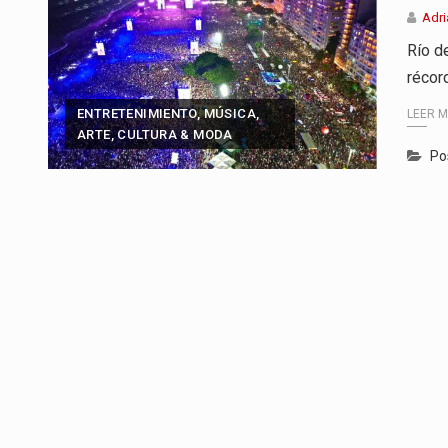
Adri
Río d
récor
ENTRETENIMIENTO, MÚSICA,
LEER 
ARTE, CULTURA & MODA
Po