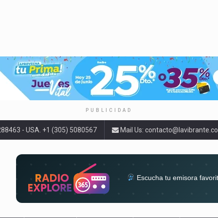
PUBLICIDAD
9288463 - USA. +1 (305) 5080567
Mail Us:
contacto@lavibrante.c
Escucha tu emisora favori
radios del mundo en un solo 
acompa