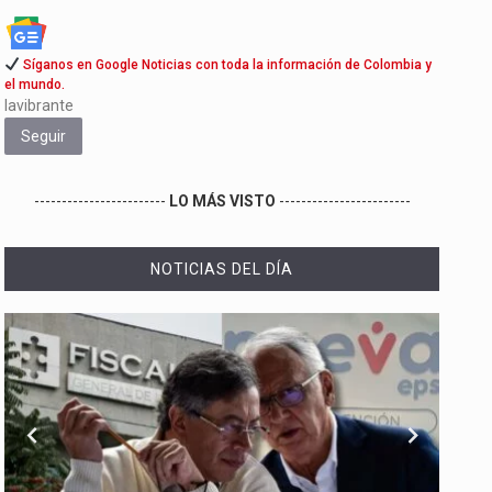
Síganos en Google Noticias con toda la información de Colombia y
el mundo.
lavibrante
Seguir
------------------------
LO MÁS VISTO
------------------------
NOTICIAS DEL DÍA