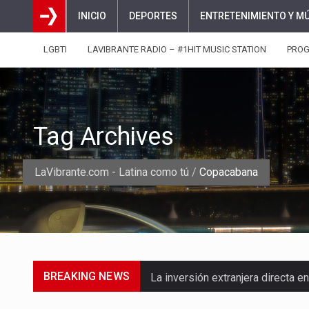
INICIO
DEPORTES
ENTRETENIMIENTO Y M
LGBTI
LAVIBRANTE RADIO – #1HIT MUSIC STATION
PRO
Tag Archives
LaVibrante.com - Latina como tú
/
Copacabana
BREAKING NEWS
La inversión extranjera directa
La empresa Monómeros fue una d