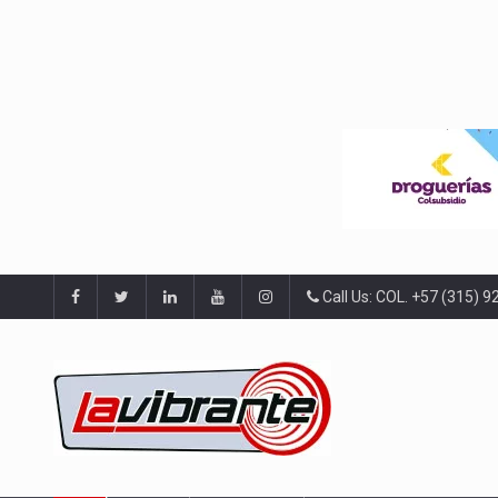
Call Us: COL. +57 (315) 