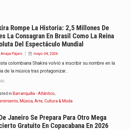
onvertirse, el próximo 16 de…
ierno, el equipo de…
ira Rompe La Historia: 2,5 Millones De
es La Consagran En Brasil Como La Reina
 en marcha un amplio plan…
luta Del Espectáculo Mundial
diar con condiciones de…
 Anaya Pájaro
mayo 04, 2026
ista colombiana Shakira volvió a inscribir su nombre en la
de operaciones en MT4 es…
ria de la música tras protagonizar…
ose como una de las grandes figuras…
MÁS
na vuelve a sorprender a sus seguidores…
sted in
Barranquilla - Atlántico
,
enimiento, Música, Arte, Cultura & Moda
e Kevin Arley Acosta Pico,…
De Janeiro Se Prepara Para Otro Mega
cierto Gratuito En Copacabana En 2026