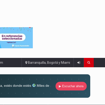
om
Barranquilla, Bogotá y Miami
ta, estés donde estés
Miles de
▶ Escuchar ahora
lugar
Conéctate al sonido que te
ña siempre