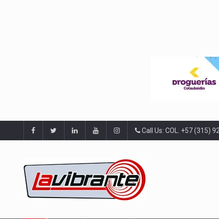
Call Us: COL. +57 (315) 