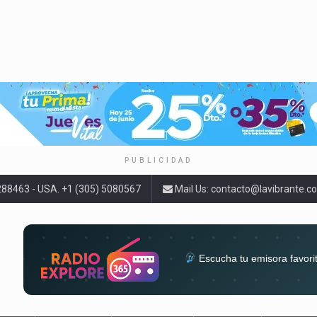
PUBLICIDAD
9288463 - USA. +1 (305) 5080567
Mail Us:
contacto@lavibrante.c
Escucha tu emisora favori
radios del mundo en un solo 
acompa