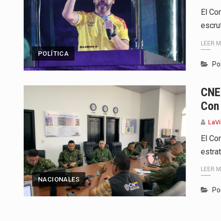
El Co
escru
LEER 
POLÍTICA
Po
CNE 
Con
LaVi
El Co
estra
LEER 
NACIONALES
Po