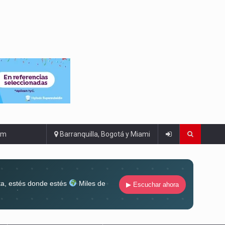
om
Barranquilla, Bogotá y Miami
ta, estés donde estés
Miles de
▶ Escuchar ahora
lugar
Conéctate al sonido que te
ña siempre