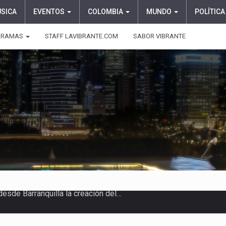
ÚSICA
EVENTOS
COLOMBIA
MUNDO
POLÍTICA
GRAMAS
STAFF LAVIBRANTE.COM
SABOR VIBRANTE
, Abelardo de la Espriella, sostuvo…
te 7 de agosto con un…