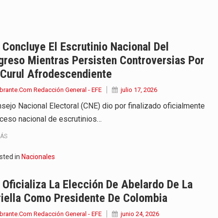
ejó este viernes 7 de agosto…
na vuelve a sorprender a sus seguidores…
Concluye El Escrutinio Nacional Del
reso Mientras Persisten Controversias Por
e Kevin Arley Acosta Pico,…
 Curul Afrodescendiente
 en Colombia comenzó a dar señales…
brante.Com Redacción General - EFE
julio 17, 2026
nsejo Nacional Electoral (CNE) dio por finalizado oficialmente
e las protagonistas durante la…
oceso nacional de escrutinios…
onvertirse, el próximo 16 de…
MÁS
ernes 7…
sted in
Nacionales
esde Barranquilla la creación del…
Oficializa La Elección De Abelardo De La
riella Como Presidente De Colombia
brante.Com Redacción General - EFE
junio 24, 2026