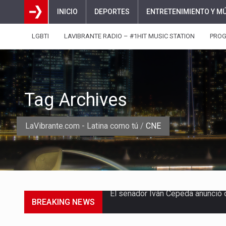
INICIO
DEPORTES
ENTRETENIMIENTO Y M
LGBTI
LAVIBRANTE RADIO – #1HIT MUSIC STATION
PRO
Tag Archives
LaVibrante.com - Latina como tú
/
CNE
BREAKING NEWS
El presidente electo de Colombia
Colombia cambia de gobierno es