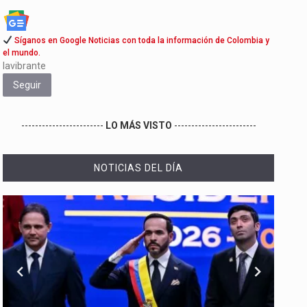
Síganos en Google Noticias con toda la información de Colombia y
el mundo.
lavibrante
Seguir
------------------------
LO MÁS VISTO
------------------------
NOTICIAS DEL DÍA