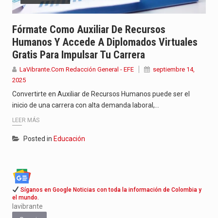
Con el inicio del gobierno de Abelardo de la Espriella,…
Fórmate Como Auxiliar De Recursos
Abelardo de la Espriella comenzó su Gobierno con uno de…
Humanos Y Accede A Diplomados Virtuales
Gratis Para Impulsar Tu Carrera
Las autoridades sanitarias de Francia y España mantienen bajo vigilancia…
LaVibrante.Com Redacción General - EFE
septiembre 14,
2025
Convertirte en Auxiliar de Recursos Humanos puede ser el
inicio de una carrera con alta demanda laboral,…
LEER MÁS
Posted in
Educación
Síganos en Google Noticias con toda la información de Colombia y
el mundo.
lavibrante