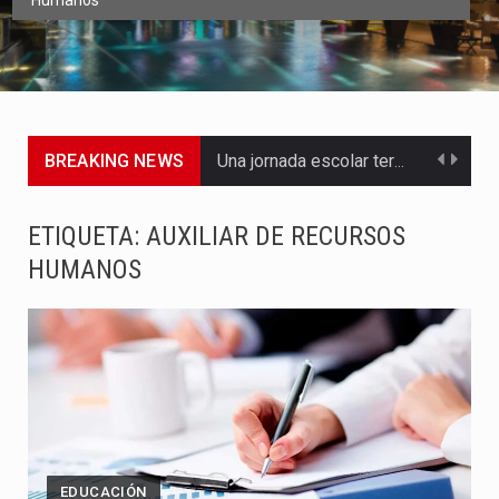
Humanos
BREAKING NEWS
Una jornada escolar terminó en tragedia este viernes 7 de…
Luis Díaz cerró con buenas sensaciones su presentación en la…
ETIQUETA:
AUXILIAR DE RECURSOS
HUMANOS
El presidente Abelardo de la Espriella dejó claro que la…
Abelardo de la Espriella asumió este viernes 7 de agosto…
La llegada de Álvaro Uribe Vélez a la ceremonia de…
Con una salva de 21 cañonazos se cumplieron los honores…
El presidente electo Abelardo de la Espriella aseguró que durante…
EDUCACIÓN