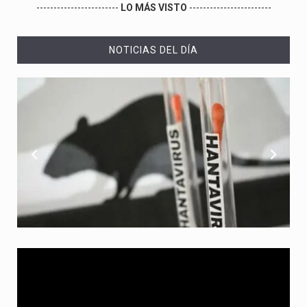
------------------------
LO MÁS VISTO
------------------------
NOTICIAS DEL DÍA