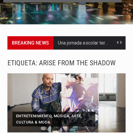
BREAKING NEWS
Una jornada escolar terminó en tragedia este viernes 7 de…
Luis Díaz cerró con buenas sensaciones su presentación en la…
ETIQUETA:
ARISE FROM THE SHADOW
El presidente Abelardo de la Espriella dejó claro que la…
Abelardo de la Espriella asumió este viernes 7 de agosto…
La llegada de Álvaro Uribe Vélez a la ceremonia de…
Con una salva de 21 cañonazos se cumplieron los honores…
ENTRETENIMIENTO, MÚSICA, ARTE,
CULTURA & MODA
El presidente electo Abelardo de la Espriella aseguró que durante…