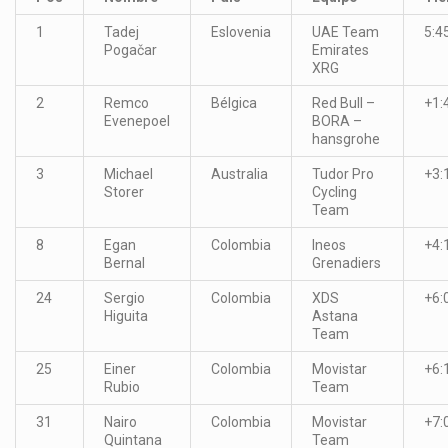
1
Tadej
Eslovenia
UAE Team
5:4
Pogačar
Emirates
XRG
2
Remco
Bélgica
Red Bull –
+1:
Evenepoel
BORA –
hansgrohe
3
Michael
Australia
Tudor Pro
+3:
Storer
Cycling
Team
8
Egan
Colombia
Ineos
+4:
Bernal
Grenadiers
24
Sergio
Colombia
XDS
+6:
Higuita
Astana
Team
25
Einer
Colombia
Movistar
+6:
Rubio
Team
31
Nairo
Colombia
Movistar
+7:
Quintana
Team