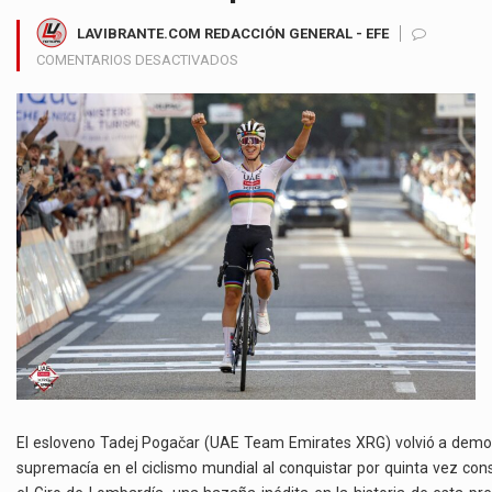
LAVIBRANTE.COM REDACCIÓN GENERAL - EFE
EN
COMENTARIOS DESACTIVADOS
TADEJ
POGAČAR
HACE
HISTORIA
CON
SU
QUINTO
TÍTULO
EN
EL
GIRO
DE
LOMBARDÍA
Y
EGAN
BERNAL
El esloveno Tadej Pogačar (UAE Team Emirates XRG) volvió a demo
SE
supremacía en el ciclismo mundial al conquistar por quinta vez con
DESTACA