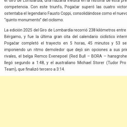
el Giro de Lombardía, una hazaña inédita en la historia de esta pre
EN
competencia. Con este triunfo, Pogačar superó las cuatro victo
EL
ostentaba el legendario Fausto Coppi, consolidándose como el nuevo
TOP
10
“quinto monumento” del ciclismo.
La edición 2025 del Giro de Lombardía recorrió 238 kilómetros entr
Bérgamo, y fue la última gran cita del calendario ciclístico intern
Pogačar completó el trayecto en 5 horas, 45 minutos y 53 se
imponiendo un ritmo demoledor que dejó sin opciones a sus pri
rivales, el belga Remco Evenepoel (Red Bull – BORA – hansgrohe
llegó segundo a 1:48, y el australiano Michael Storer (Tudor Pro
Team), que finalizó tercero a 3:14.