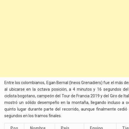
Entre los colombianos, Egan Bernal (Ineos Grenadiers) fue el más d
al ubicarse en la octava posición, a 4 minutos y 16 segundos del l
ciclista bogotano, campeón del Tour de Francia 2019 y del Giro de Ital
mostró un sólido desempeño en la montaña, llegando incluso a o
quinto lugar durante parte del recorrido, aunque finalmente cedió
segundos en los tramos finales.
Pos
Nombre
País
Equipo
Ti