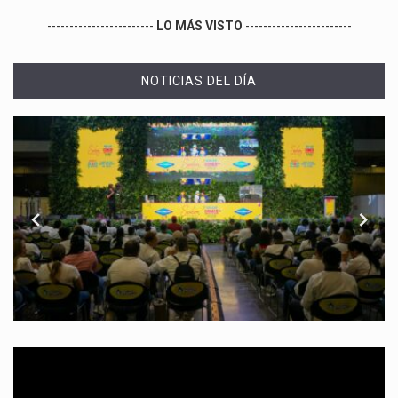
------------------------
LO MÁS VISTO
------------------------
NOTICIAS DEL DÍA