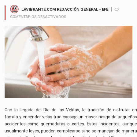
LAVIBRANTE.COM REDACCIÓN GENERAL - EFE
EN
COMENTARIOS DESACTIVADOS
RECOMENDACIONES
PARA
UN
MANEJO
SEGURO
DE
LESIONES
MENORES
DURANTE
EL
DÍA
DE
LAS
VELITAS
Con la llegada del Día de las Velitas, la tradición de disfrutar en
Y
familia y encender velas trae consigo un mayor riesgo de pequeños
FIESTAS
accidentes como quemaduras o cortes. Estos incidentes, aunque
DECEMBRINAS
usualmente leves, pueden complicarse si no se manejan de manera