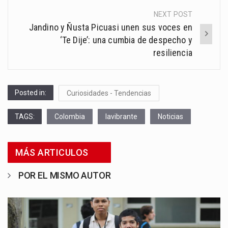
NEXT POST
Jandino y Ñusta Picuasi unen sus voces en
‘Te Dije’: una cumbia de despecho y
resiliencia
Posted in:
Curiosidades - Tendencias
TAGS:
Colombia
lavibrante
Noticias
MÁS ARTICULOS
POR EL MISMO AUTOR