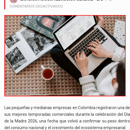
EN
COMENTARIOS DESACTIVADOS
PYMES
COLOMBIANAS
ALCANZAN
RÉCORD
DE
FACTURACIÓN
DURANTE
EL
DÍA
DE
LA
MADRE
2026
Las pequeñas y medianas empresas en Colombia registraron una de
sus mejores temporadas comerciales durante la celebración del Día
de la Madre 2026, una fecha que volvió a confirmar su peso dentro
del consumo nacional y el crecimiento del ecosistema empresarial.